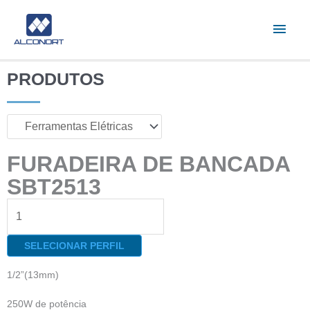
Ir
Men
para
o
princ
conteúdo
PRODUTOS
FURADEIRA DE BANCADA
SBT2513
Furadeira
de
Bancada
SELECIONAR PERFIL
SBT2513
quantidade
1/2”(13mm)
250W de potência