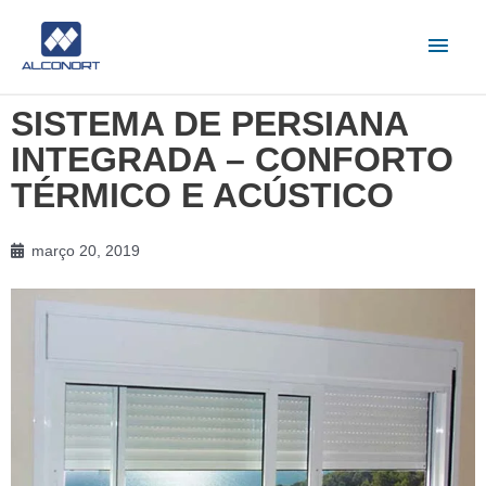
Ir
Men
para
o
princ
conteúdo
SISTEMA DE PERSIANA
INTEGRADA – CONFORTO
TÉRMICO E ACÚSTICO
março 20, 2019